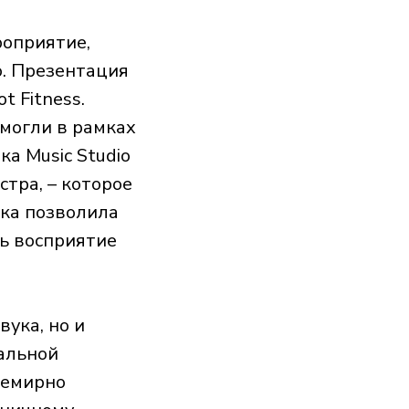
роприятие,
o. Презентация
t Fitness.
могли в рамках
а Music Studio
стра, – которое
ка позволила
ть восприятие
вука, но и
альной
семирно