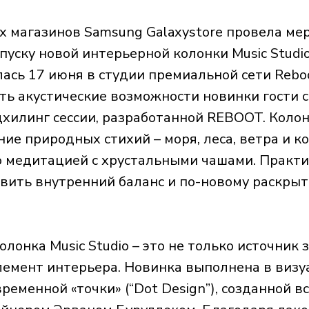
 магазинов Samsung Galaxystore провела ме
пуску новой интерьерной колонки Music Studi
ась 17 июня в студии премиальной сети Reboo
ь акустические возможности новинки гости с
хилинг сессии, разработанной REBOOT. Колонк
ие природных стихий – моря, леса, ветра и ко
 медитацией с хрустальными чашами. Практи
овить внутренний баланс и по-новому раскры
лонка Music Studio – это не только источник з
емент интерьера. Новинка выполнена в визу
еменной «точки» (“Dot Design”), созданной в