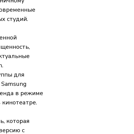
оничному
современные
х студий.
венной
ыщенность,
актуальные
h.
уппы для
а Samsung
ренда в режиме
 кинотеатре.
ь, которая
версию с