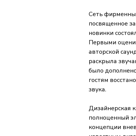
Сеть фирменных
посвященное за
новинки состоял
Первыми оценит
авторской саунд
раскрыла звучан
было дополнено
гостям восстан
звука.
Дизайнерская ко
полноценный эл
концепции вневр