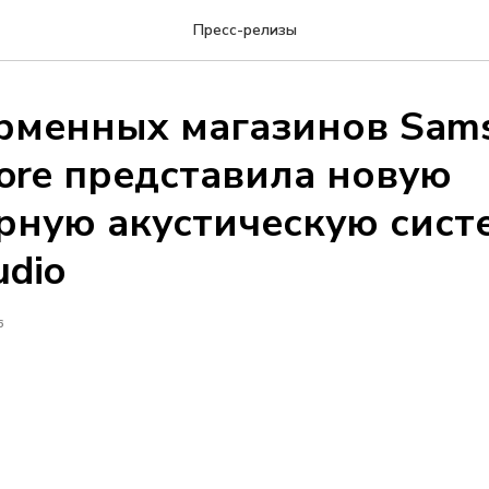
Пресс-релизы
рменных магазинов Sam
tore представила новую
рную акустическую сист
udio
6