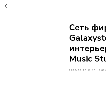
Сеть фи
Galaxys
интерье
Music St
2026-06-18 12:13
202