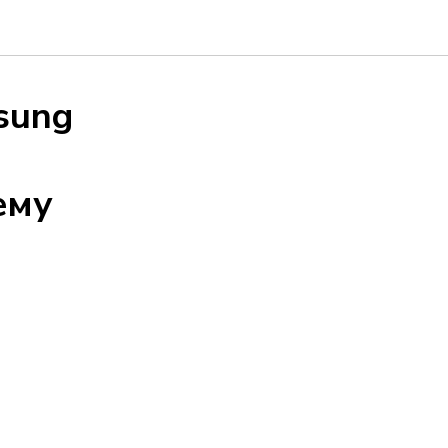
sung
ему