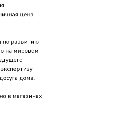
я,
ничная цена
g по развитию
во на мировом
ведущего
 экспертизу
досуга дома.
но в магазинах