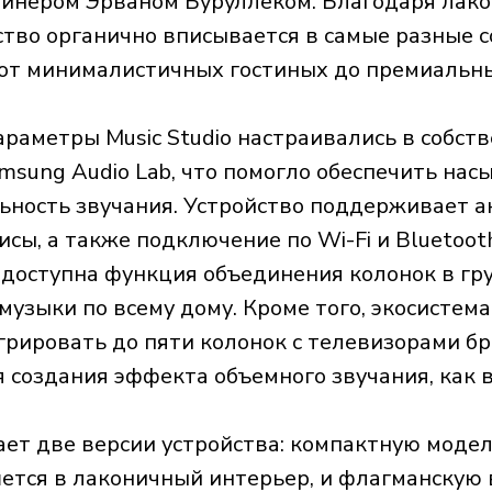
йнером Эрваном Буруллеком. Благодаря лак
ство органично вписывается в самые разные 
 от минималистичных гостиных до премиальны
араметры Music Studio настраивались в собст
msung Audio Lab, что помогло обеспечить нас
льность звучания. Устройство поддерживает 
сы, а также подключение по Wi-Fi и Bluetoot
доступна функция объединения колонок в гр
музыки по всему дому. Кроме того, экосистем
грировать до пяти колонок с телевизорами б
 создания эффекта объемного звучания, как в
ет две версии устройства: компактную модел
ется в лаконичный интерьер, и флагманскую 