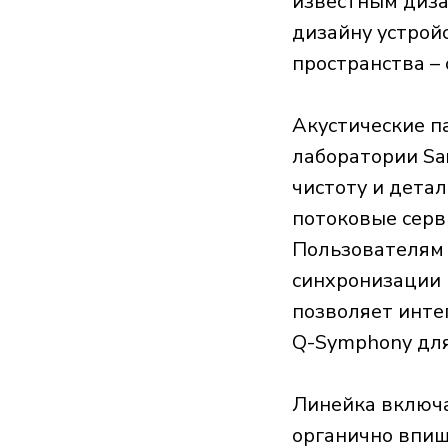
известным диза
дизайну устрой
пространства –
Акустические п
лаборатории Sa
чистоту и дета
потоковые серви
Пользователям 
синхронизации 
позволяет инте
Q-Symphony для
Линейка включа
органично впиш